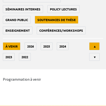
SÉMINAIRES INTERNES
POLICY LECTURES
GRAND PUBLIC
SOUTENANCES DE THÈSE
ENSEIGNEMENT
CONFÉRENCES/WORKSHOPS
Tri
À VENIR
2026
2025
2024
▲
2023
2022
▼
Programmation à venir