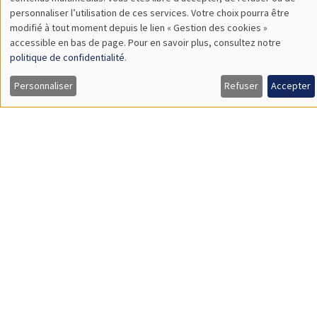
TBA
des
personnaliser l’utilisation de ces services. Votre choix pourra être
modifié à tout moment depuis le lien « Gestion des cookies »
données
accessible en bas de page. Pour en savoir plus, consultez notre
personnelles
politique de confidentialité
.
SÉMINAIRES GÉNÉRAUX
AMSE SEMINAR
et
Personnaliser
Refuser
Accepter
Îlot Bernard du Bois
Amphithéâtre
des
Lundi 9 novembre 2026
cookies
11:30 à 12:45
Amelie Schiprowski
University of Bonn
SÉMINAIRES GÉNÉRAUX
AMSE SEMINAR
Îlot Bernard du Bois
Amphithéâtre
Lundi 16 novembre 2026
11:30 à 12:45