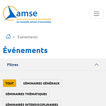
Aller au contenu principal
Événements
Événements
Filtres
TOUT
SÉMINAIRES GÉNÉRAUX
SÉMINAIRES THÉMATIQUES
SÉMINAIRES INTERDISCIPLINAIRES