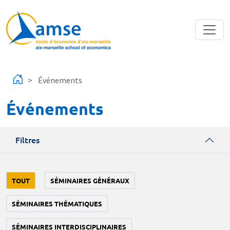
Aller au contenu principal
Événements
Événements
Filtres
TOUT
SÉMINAIRES GÉNÉRAUX
SÉMINAIRES THÉMATIQUES
SÉMINAIRES INTERDISCIPLINAIRES