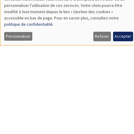
TBA
des
personnaliser l’utilisation de ces services. Votre choix pourra être
modifié à tout moment depuis le lien « Gestion des cookies »
données
accessible en bas de page. Pour en savoir plus, consultez notre
personnelles
politique de confidentialité
.
SÉMINAIRES GÉNÉRAUX
AMSE SEMINAR
et
Personnaliser
Refuser
Accepter
Îlot Bernard du Bois
Amphithéâtre
des
Lundi 9 novembre 2026
cookies
11:30 à 12:45
Amelie Schiprowski
University of Bonn
SÉMINAIRES GÉNÉRAUX
AMSE SEMINAR
Îlot Bernard du Bois
Amphithéâtre
Lundi 16 novembre 2026
11:30 à 12:45