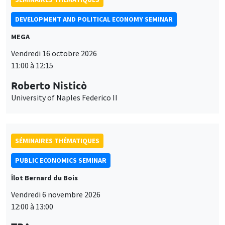
Roberto Nisticò
University of Naples Federico II
SÉMINAIRES THÉMATIQUES
PUBLIC ECONOMICS SEMINAR
Îlot Bernard du Bois
Vendredi 6 novembre 2026
12:00 à 13:00
TBA
SÉMINAIRES GÉNÉRAUX
AMSE SEMINAR
Ce site utilise des cookies et des services tiers pour garantir son bon
Îlot Bernard du Bois
Amphithéâtre
Utilisation
fonctionnement, analyser la fréquentation du site et proposer des
Lundi 9 novembre 2026
contenus multimédias. Vous êtes libre d’accepter, de refuser ou de