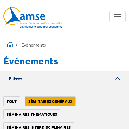
Aller au contenu principal
Événements
Événements
Filtres
TOUT
SÉMINAIRES GÉNÉRAUX
SÉMINAIRES THÉMATIQUES
SÉMINAIRES INTERDISCIPLINAIRES