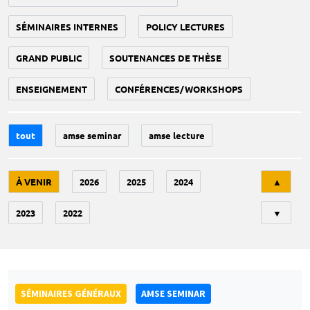
SÉMINAIRES INTERNES
POLICY LECTURES
GRAND PUBLIC
SOUTENANCES DE THÈSE
ENSEIGNEMENT
CONFÉRENCES/WORKSHOPS
tout
amse seminar
amse lecture
Tri
À VENIR
2026
2025
2024
▲
2023
2022
▼
SÉMINAIRES GÉNÉRAUX
AMSE SEMINAR