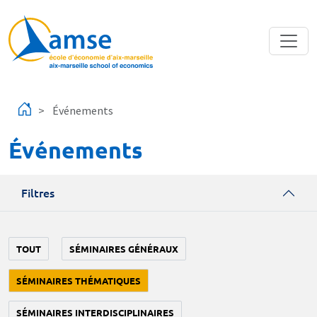
Aller au contenu principal
Événements
Événements
Filtres
TOUT
SÉMINAIRES GÉNÉRAUX
SÉMINAIRES THÉMATIQUES
SÉMINAIRES INTERDISCIPLINAIRES