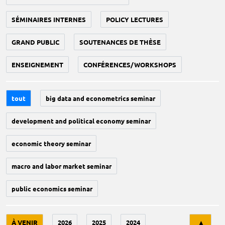
SÉMINAIRES INTERNES
POLICY LECTURES
GRAND PUBLIC
SOUTENANCES DE THÈSE
ENSEIGNEMENT
CONFÉRENCES/WORKSHOPS
tout
big data and econometrics seminar
development and political economy seminar
economic theory seminar
macro and labor market seminar
public economics seminar
Tri
À VENIR
2026
2025
2024
▲