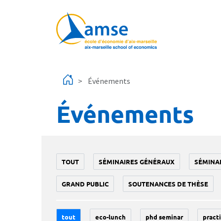
Aller au contenu principal
Événements
Événements
TOUT
SÉMINAIRES GÉNÉRAUX
SÉMINA
GRAND PUBLIC
SOUTENANCES DE THÈSE
tout
eco-lunch
phd seminar
practi