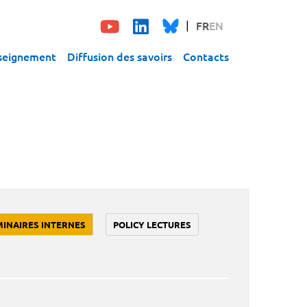
FR
EN
seignement
Diffusion des savoirs
Contacts
MINAIRES INTERNES
POLICY LECTURES