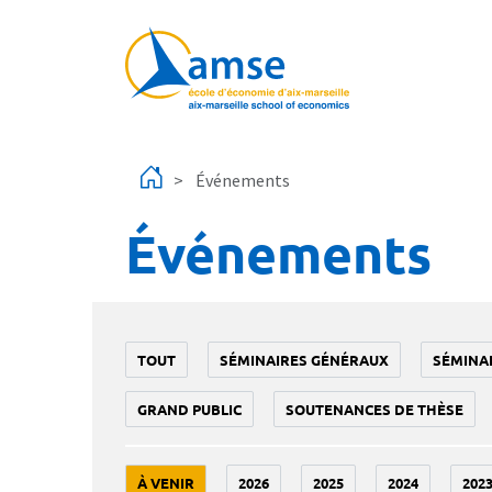
Aller au contenu principal
Événements
Événements
TOUT
SÉMINAIRES GÉNÉRAUX
SÉMINA
GRAND PUBLIC
SOUTENANCES DE THÈSE
À VENIR
2026
2025
2024
202