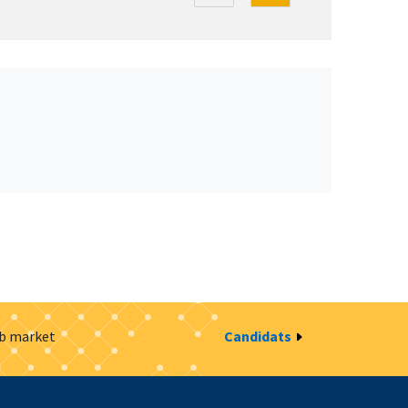
ob market
Candidats