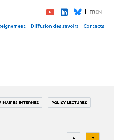
FR
EN
seignement
Diffusion des savoirs
Contacts
MINAIRES INTERNES
POLICY LECTURES
Tri
▲
▼