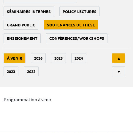
SÉMINAIRES INTERNES
POLICY LECTURES
GRAND PUBLIC
SOUTENANCES DE THÈSE
ENSEIGNEMENT
CONFÉRENCES/WORKSHOPS
Tri
À VENIR
2026
2025
2024
▲
2023
2022
▼
Programmation à venir