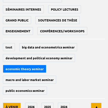
SÉMINAIRES INTERNES
POLICY LECTURES
GRAND PUBLIC
SOUTENANCES DE THÈSE
ENSEIGNEMENT
CONFÉRENCES/WORKSHOPS
tout
big data and econometrics seminar
development and political economy seminar
economic theory seminar
macro and labor market seminar
public economics seminar
Tri
À VENIR
2026
2025
2024
▲