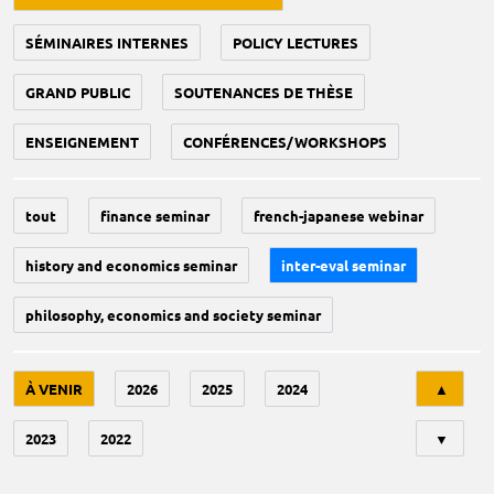
SÉMINAIRES INTERNES
POLICY LECTURES
GRAND PUBLIC
SOUTENANCES DE THÈSE
ENSEIGNEMENT
CONFÉRENCES/WORKSHOPS
tout
finance seminar
french-japanese webinar
history and economics seminar
inter-eval seminar
philosophy, economics and society seminar
Tri
À VENIR
2026
2025
2024
▲
2023
2022
▼