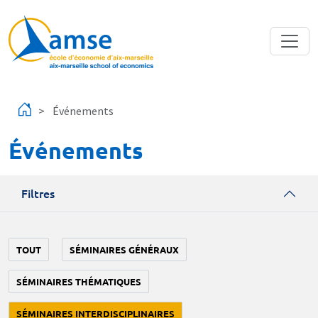
Aller au contenu principal
Événements
Événements
Filtres
TOUT
SÉMINAIRES GÉNÉRAUX
SÉMINAIRES THÉMATIQUES
SÉMINAIRES INTERDISCIPLINAIRES