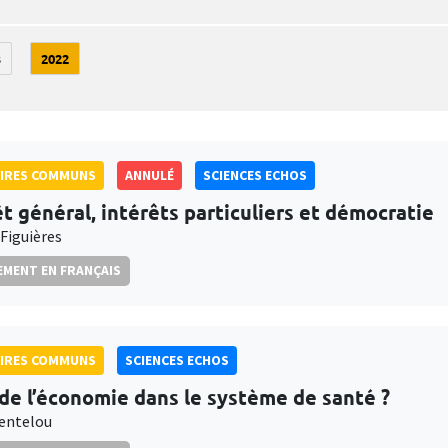
3
2022
AIRES COMMUNS
ANNULÉ
SCIENCES ECHOS
êt général, intérêts particuliers et démocratie
 Figuières
MENT EN FRANÇAIS
AIRES COMMUNS
SCIENCES ECHOS
 de l’économie dans le système de santé ?
entelou