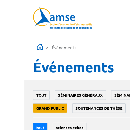
Aller au contenu principal
Événements
Événements
TOUT
SÉMINAIRES GÉNÉRAUX
SÉMINA
GRAND PUBLIC
SOUTENANCES DE THÈSE
tout
sciences echos