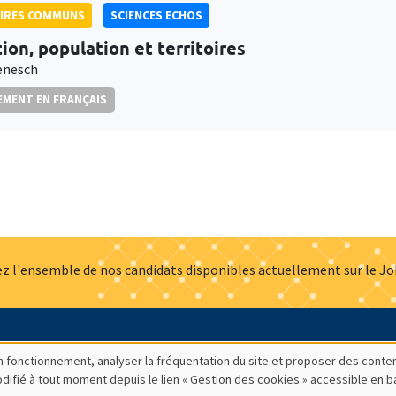
AIRES COMMUNS
SCIENCES ECHOS
tion, population et territoires
ienesch
MENT EN FRANÇAIS
z l'ensemble de nos candidats disponibles actuellement sur le J
Actualités
Offres d'emploi
Presse
Mentions légales
G
bon fonctionnement, analyser la fréquentation du site et proposer des conte
modifié à tout moment depuis le lien « Gestion des cookies » accessible en 