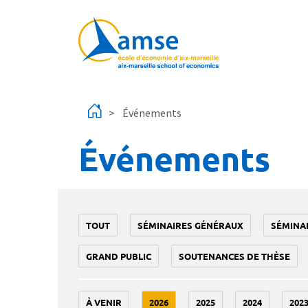
Aller au contenu principal
Événements
Événements
TOUT
SÉMINAIRES GÉNÉRAUX
SÉMINA
GRAND PUBLIC
SOUTENANCES DE THÈSE
À VENIR
2026
2025
2024
202