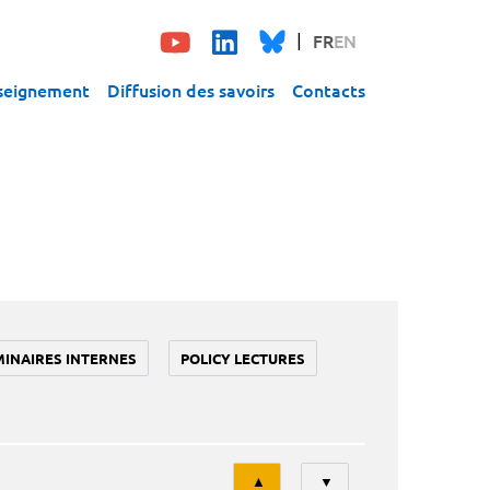
FR
EN
seignement
Diffusion des savoirs
Contacts
MINAIRES INTERNES
POLICY LECTURES
Tri
▲
▼