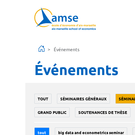
Aller au contenu principal
Événements
Événements
TOUT
SÉMINAIRES GÉNÉRAUX
SÉMINA
GRAND PUBLIC
SOUTENANCES DE THÈSE
tout
big data and econometrics seminar