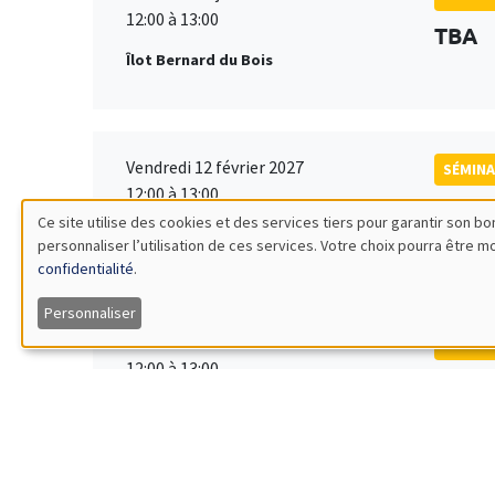
12:00 à 13:00
TBA
Îlot Bernard du Bois
Vendredi 12 février 2027
SÉMINA
12:00 à 13:00
TBA
Ce site utilise des cookies et des services tiers pour garantir son 
Îlot Bernard du Bois
personnaliser l’utilisation de ces services. Votre choix pourra être 
Utilisation
confidentialité
.
des
Personnaliser
Vendredi 19 mars 2027
SÉMINA
données
12:00 à 13:00
TBA
Îlot Bernard du Bois
personnelles
et