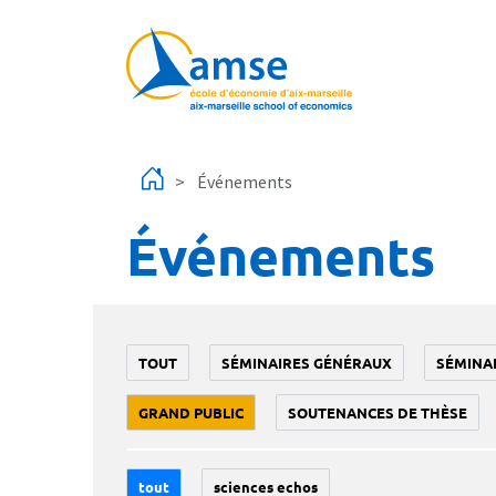
Aller au contenu principal
Événements
Événements
TOUT
SÉMINAIRES GÉNÉRAUX
SÉMINA
GRAND PUBLIC
SOUTENANCES DE THÈSE
tout
sciences echos