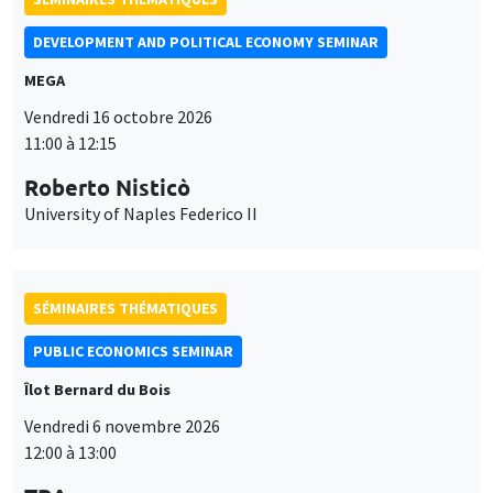
DEVELOPMENT AND POLITICAL ECONOMY SEMINAR
MEGA
Vendredi 16 octobre 2026
11:00 à 12:15
Roberto Nisticò
University of Naples Federico II
SÉMINAIRES THÉMATIQUES
PUBLIC ECONOMICS SEMINAR
Îlot Bernard du Bois
Vendredi 6 novembre 2026
12:00 à 13:00
Ce site utilise des cookies et des services tiers pour garantir son bon
TBA
Utilisation
fonctionnement, analyser la fréquentation du site et proposer des
contenus multimédias. Vous êtes libre d’accepter, de refuser ou de