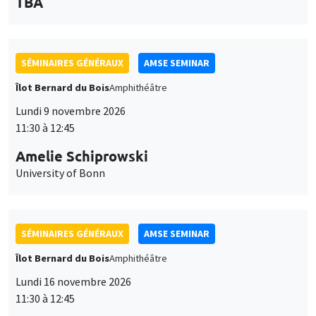
des
personnaliser l’utilisation de ces services. Votre choix pourra être
modifié à tout moment depuis le lien « Gestion des cookies »
données
SÉMINAIRES GÉNÉRAUX
AMSE SEMINAR
accessible en bas de page. Pour en savoir plus, consultez notre
personnelles
politique de confidentialité
.
Îlot Bernard du Bois
Amphithéâtre
et
Personnaliser
Refuser
Accepter
Lundi 9 novembre 2026
des
11:30 à 12:45
cookies
Amelie Schiprowski
University of Bonn
SÉMINAIRES GÉNÉRAUX
AMSE SEMINAR
Îlot Bernard du Bois
Amphithéâtre
Lundi 16 novembre 2026
11:30 à 12:45
Albretch Glitz