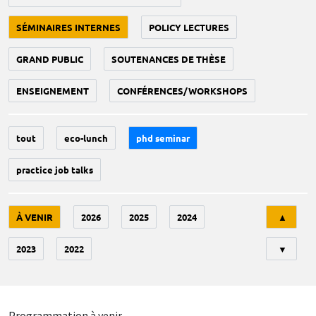
SÉMINAIRES INTERNES
POLICY LECTURES
GRAND PUBLIC
SOUTENANCES DE THÈSE
ENSEIGNEMENT
CONFÉRENCES/WORKSHOPS
tout
eco-lunch
phd seminar
practice job talks
Tri
À VENIR
2026
2025
2024
▲
2023
2022
▼
Programmation à venir