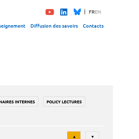
FR
EN
seignement
Diffusion des savoirs
Contacts
NAIRES INTERNES
POLICY LECTURES
Tri
▲
▼