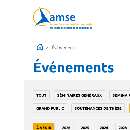
Aller au contenu principal
Événements
Événements
TOUT
SÉMINAIRES GÉNÉRAUX
SÉMINAI
GRAND PUBLIC
SOUTENANCES DE THÈSE
À VENIR
2026
2025
2024
2023