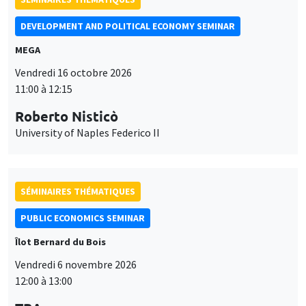
Roberto Nisticò
University of Naples Federico II
SÉMINAIRES THÉMATIQUES
PUBLIC ECONOMICS SEMINAR
Îlot Bernard du Bois
Vendredi 6 novembre 2026
12:00 à 13:00
TBA
SÉMINAIRES GÉNÉRAUX
AMSE SEMINAR
Ce site utilise des cookies et des services tiers pour garantir son bon
Îlot Bernard du Bois
Amphithéâtre
Utilisation
fonctionnement, analyser la fréquentation du site et proposer des
Lundi 9 novembre 2026
contenus multimédias. Vous êtes libre d’accepter, de refuser ou de