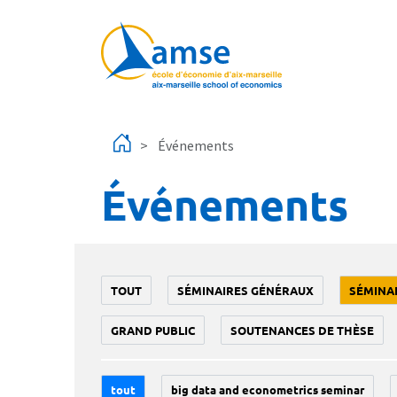
Aller au contenu principal
Événements
Événements
TOUT
SÉMINAIRES GÉNÉRAUX
SÉMINA
GRAND PUBLIC
SOUTENANCES DE THÈSE
tout
big data and econometrics seminar