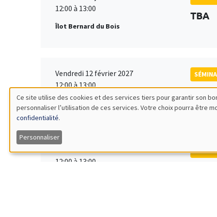
12:00 à 13:00
TBA
Îlot Bernard du Bois
Vendredi 12 février 2027
SÉMINA
12:00 à 13:00
TBA
Ce site utilise des cookies et des services tiers pour garantir son 
Îlot Bernard du Bois
personnaliser l’utilisation de ces services. Votre choix pourra être 
Utilisation
confidentialité
.
des
Personnaliser
Vendredi 19 mars 2027
SÉMINA
données
12:00 à 13:00
TBA
Îlot Bernard du Bois
personnelles
et