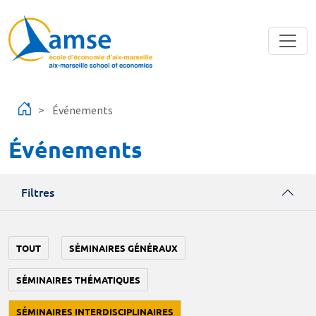
Aller au contenu principal
Événements
Événements
Filtres
TOUT
SÉMINAIRES GÉNÉRAUX
SÉMINAIRES THÉMATIQUES
SÉMINAIRES INTERDISCIPLINAIRES