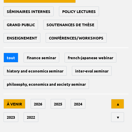
SÉMINAIRES INTERNES
POLICY LECTURES
GRAND PUBLIC
SOUTENANCES DE THÈSE
ENSEIGNEMENT
CONFÉRENCES/WORKSHOPS
tout
finance seminar
french-japanese webinar
history and economics seminar
inter-eval seminar
philosophy, economics and society seminar
Tri
À VENIR
2026
2025
2024
▲
2023
2022
▼