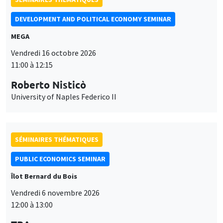
11:00 à 12:15
Roberto Nisticò
University of Naples Federico II
SÉMINAIRES THÉMATIQUES
PUBLIC ECONOMICS SEMINAR
Îlot Bernard du Bois
Vendredi 6 novembre 2026
12:00 à 13:00
TBA
Ce site utilise des cookies et des services tiers pour garantir son bon
SÉMINAIRES GÉNÉRAUX
AMSE SEMINAR
Utilisation
fonctionnement, analyser la fréquentation du site et proposer des
contenus multimédias. Vous êtes libre d’accepter, de refuser ou de
Îlot Bernard du Bois
Amphithéâtre