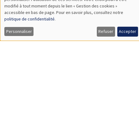
Sophie Hatte
ENS de Lyon
SÉMINAIRES THÉMATIQUES
DEVELOPMENT AND POLITICAL ECONOMY SEMINAR
MEGA
Vendredi 11 décembre 2026
11:00 à 12:15
Olivier Sterck
University of Antwerp & University of Oxford
Load More