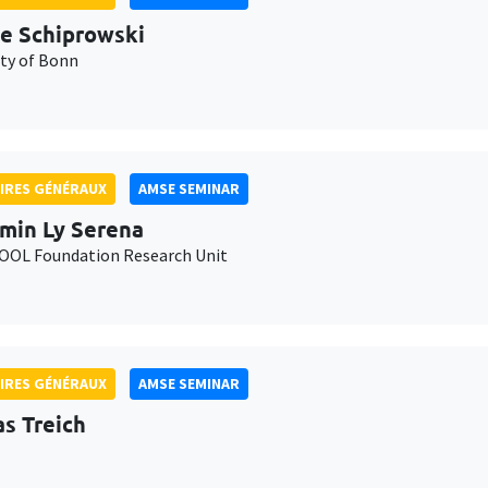
e Schiprowski
ity of Bonn
IRES GÉNÉRAUX
AMSE SEMINAR
min Ly Serena
OL Foundation Research Unit
IRES GÉNÉRAUX
AMSE SEMINAR
as Treich