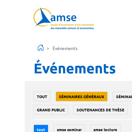
Aller au contenu principal
Événements
Événements
TOUT
SÉMINAIRES GÉNÉRAUX
SÉMINA
GRAND PUBLIC
SOUTENANCES DE THÈSE
tout
amse seminar
amse lecture