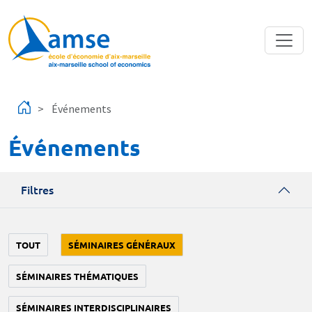
Aller au contenu principal
Événements
Événements
Filtres
TOUT
SÉMINAIRES GÉNÉRAUX
SÉMINAIRES THÉMATIQUES
SÉMINAIRES INTERDISCIPLINAIRES