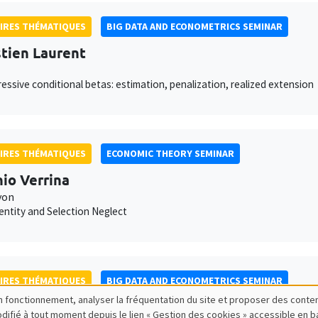
IRES THÉMATIQUES
BIG DATA AND ECONOMETRICS SEMINAR
tien Laurent
essive conditional betas: estimation, penalization, realized extension
IRES THÉMATIQUES
ECONOMIC THEORY SEMINAR
io Verrina
yon
dentity and Selection Neglect
IRES THÉMATIQUES
BIG DATA AND ECONOMETRICS SEMINAR
bon fonctionnement, analyser la fréquentation du site et proposer des conte
 Seror
modifié à tout moment depuis le lien « Gestion des cookies » accessible en 