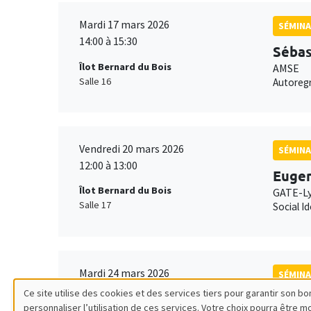
Mardi 17 mars 2026
SÉMINA
14:00 à 15:30
Sébas
Îlot Bernard du Bois
AMSE
Salle 16
Autoregr
Vendredi 20 mars 2026
SÉMINA
12:00 à 13:00
Eugen
Îlot Bernard du Bois
GATE-L
Salle 17
Social I
Mardi 24 mars 2026
SÉMINA
14:00 à 15:30
Ce site utilise des cookies et des services tiers pour garantir son 
Avner
personnaliser l’utilisation de ces services. Votre choix pourra être 