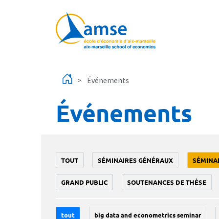
Aller au contenu principal
Événements
Événements
TOUT
SÉMINAIRES GÉNÉRAUX
SÉMINA
GRAND PUBLIC
SOUTENANCES DE THÈSE
tout
big data and econometrics seminar