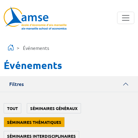
Aller au contenu principal
Événements
Événements
Filtres
TOUT
SÉMINAIRES GÉNÉRAUX
SÉMINAIRES THÉMATIQUES
SÉMINAIRES INTERDISCIPLINAIRES