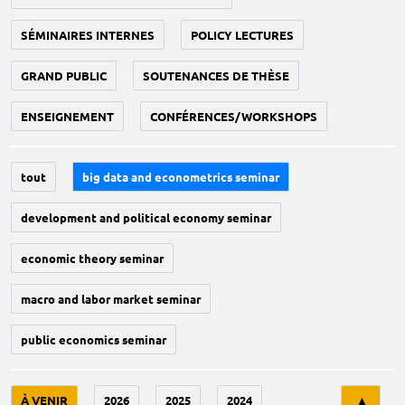
SÉMINAIRES INTERNES
POLICY LECTURES
GRAND PUBLIC
SOUTENANCES DE THÈSE
ENSEIGNEMENT
CONFÉRENCES/WORKSHOPS
tout
big data and econometrics seminar
development and political economy seminar
economic theory seminar
macro and labor market seminar
public economics seminar
Tri
À VENIR
2026
2025
2024
▲