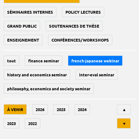
SÉMINAIRES INTERNES
POLICY LECTURES
GRAND PUBLIC
SOUTENANCES DE THÈSE
ENSEIGNEMENT
CONFÉRENCES/WORKSHOPS
tout
finance seminar
french-japanese webinar
history and economics seminar
inter-eval seminar
philosophy, economics and society seminar
Tri
À VENIR
2026
2025
2024
▲
2023
2022
▼