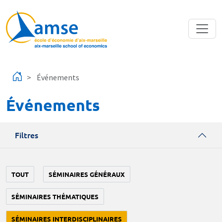
Aller au contenu principal
Événements
Événements
Filtres
TOUT
SÉMINAIRES GÉNÉRAUX
SÉMINAIRES THÉMATIQUES
SÉMINAIRES INTERDISCIPLINAIRES