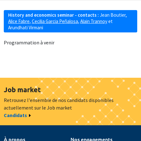
History and economics seminar - contacts :
Jean Boutier
,
Alice Fabre
,
Cecilia Garcia Peñalosa
,
Alain Trannoy
et
Arundhati Virmani
Programmation à venir
Job market
Retrouvez l'ensemble de nos candidats disponibles
actuellement sur le Job market
Candidats
À propos
Nos engagements