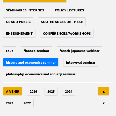
SÉMINAIRES INTERNES
POLICY LECTURES
GRAND PUBLIC
SOUTENANCES DE THÈSE
ENSEIGNEMENT
CONFÉRENCES/WORKSHOPS
tout
finance seminar
french-japanese webinar
history and economics seminar
inter-eval seminar
philosophy, economics and society seminar
Tri
À VENIR
2026
2025
2024
▲
2023
2022
▼