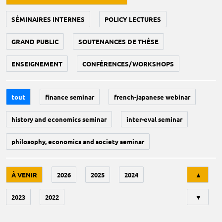
SÉMINAIRES INTERNES
POLICY LECTURES
GRAND PUBLIC
SOUTENANCES DE THÈSE
ENSEIGNEMENT
CONFÉRENCES/WORKSHOPS
tout
finance seminar
french-japanese webinar
history and economics seminar
inter-eval seminar
philosophy, economics and society seminar
Tri
À VENIR
2026
2025
2024
▲
2023
2022
▼