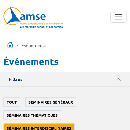
Aller au contenu principal
Événements
Événements
Filtres
TOUT
SÉMINAIRES GÉNÉRAUX
SÉMINAIRES THÉMATIQUES
SÉMINAIRES INTERDISCIPLINAIRES