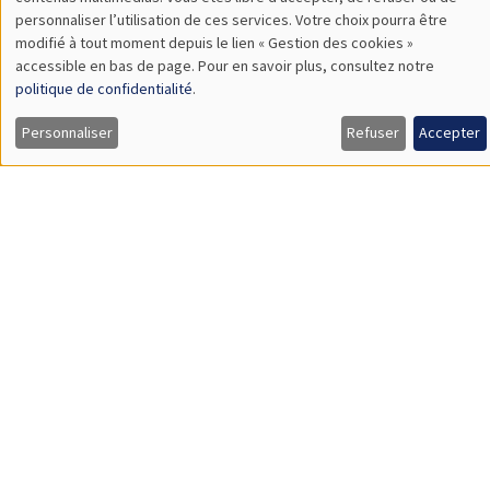
TBA
des
personnaliser l’utilisation de ces services. Votre choix pourra être
modifié à tout moment depuis le lien « Gestion des cookies »
données
accessible en bas de page. Pour en savoir plus, consultez notre
personnelles
politique de confidentialité
.
SÉMINAIRES GÉNÉRAUX
AMSE SEMINAR
et
Personnaliser
Refuser
Accepter
Îlot Bernard du Bois
Amphithéâtre
des
Lundi 9 novembre 2026
cookies
11:30 à 12:45
Amelie Schiprowski
University of Bonn
SÉMINAIRES GÉNÉRAUX
AMSE SEMINAR
Îlot Bernard du Bois
Amphithéâtre
Lundi 16 novembre 2026
11:30 à 12:45