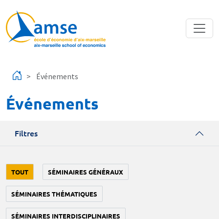
Aller au contenu principal
Événements
Événements
Filtres
TOUT
SÉMINAIRES GÉNÉRAUX
SÉMINAIRES THÉMATIQUES
SÉMINAIRES INTERDISCIPLINAIRES