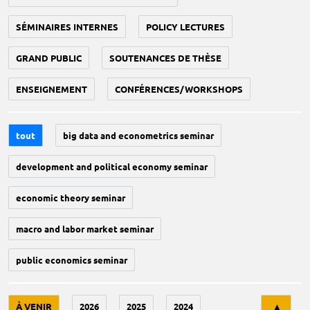
SÉMINAIRES INTERNES
POLICY LECTURES
GRAND PUBLIC
SOUTENANCES DE THÈSE
ENSEIGNEMENT
CONFÉRENCES/WORKSHOPS
tout
big data and econometrics seminar
development and political economy seminar
economic theory seminar
macro and labor market seminar
public economics seminar
Tri
À VENIR
2026
2025
2024
▲