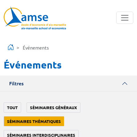
Aller au contenu principal
Événements
Événements
Filtres
TOUT
SÉMINAIRES GÉNÉRAUX
SÉMINAIRES THÉMATIQUES
SÉMINAIRES INTERDISCIPLINAIRES