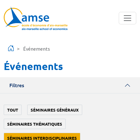
Aller au contenu principal
Événements
Événements
Filtres
TOUT
SÉMINAIRES GÉNÉRAUX
SÉMINAIRES THÉMATIQUES
SÉMINAIRES INTERDISCIPLINAIRES