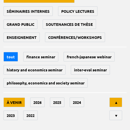
SÉMINAIRES INTERNES
POLICY LECTURES
GRAND PUBLIC
SOUTENANCES DE THÈSE
ENSEIGNEMENT
CONFÉRENCES/WORKSHOPS
tout
finance seminar
french-japanese webinar
history and economics seminar
inter-eval seminar
philosophy, economics and society seminar
Tri
À VENIR
2026
2025
2024
▲
2023
2022
▼