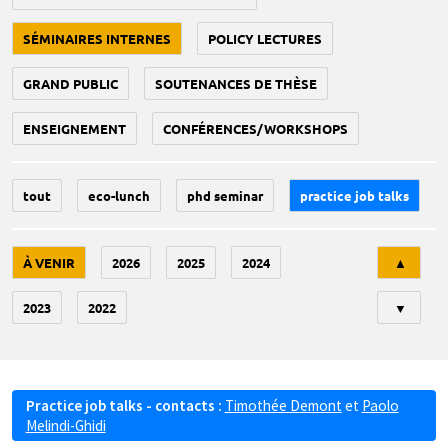
SÉMINAIRES INTERNES
POLICY LECTURES
GRAND PUBLIC
SOUTENANCES DE THÈSE
ENSEIGNEMENT
CONFÉRENCES/WORKSHOPS
tout
eco-lunch
phd seminar
practice job talks
Tri
À VENIR
2026
2025
2024
▲
2023
2022
▼
Practice job talks - contacts :
Timothée Demont
et
Paolo
Melindi-Ghidi