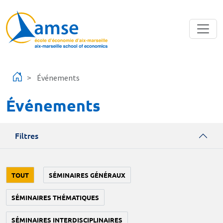
Aller au contenu principal
Événements
Événements
Filtres
TOUT
SÉMINAIRES GÉNÉRAUX
SÉMINAIRES THÉMATIQUES
SÉMINAIRES INTERDISCIPLINAIRES