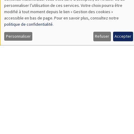
TBA
des
personnaliser l’utilisation de ces services. Votre choix pourra être
modifié à tout moment depuis le lien « Gestion des cookies »
données
accessible en bas de page. Pour en savoir plus, consultez notre
personnelles
politique de confidentialité
.
SÉMINAIRES GÉNÉRAUX
AMSE SEMINAR
et
Personnaliser
Refuser
Accepter
Îlot Bernard du Bois
Amphithéâtre
des
Lundi 9 novembre 2026
cookies
11:30 à 12:45
Amelie Schiprowski
University of Bonn
SÉMINAIRES GÉNÉRAUX
AMSE SEMINAR
Îlot Bernard du Bois
Amphithéâtre
Lundi 16 novembre 2026
11:30 à 12:45