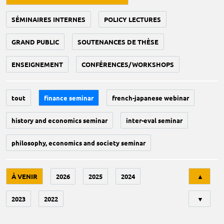
SÉMINAIRES INTERNES
POLICY LECTURES
GRAND PUBLIC
SOUTENANCES DE THÈSE
ENSEIGNEMENT
CONFÉRENCES/WORKSHOPS
tout
finance seminar
french-japanese webinar
history and economics seminar
inter-eval seminar
philosophy, economics and society seminar
Tri
À VENIR
2026
2025
2024
▲
2023
2022
▼