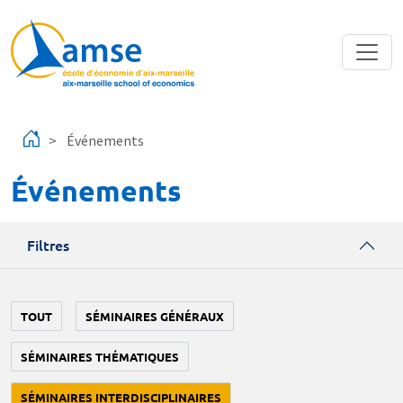
Aller au contenu principal
Événements
Événements
Filtres
TOUT
SÉMINAIRES GÉNÉRAUX
SÉMINAIRES THÉMATIQUES
SÉMINAIRES INTERDISCIPLINAIRES