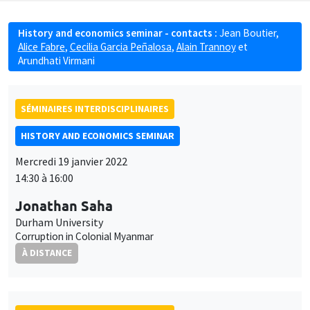
History and economics seminar - contacts :
Jean Boutier
,
Alice Fabre
,
Cecilia Garcia Peñalosa
,
Alain Trannoy
et
Arundhati Virmani
SÉMINAIRES INTERDISCIPLINAIRES
HISTORY AND ECONOMICS SEMINAR
Mercredi 19 janvier 2022
14:30 à 16:00
Jonathan Saha
Durham University
Corruption in Colonial Myanmar
À DISTANCE