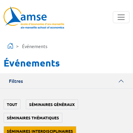
Aller au contenu principal
Événements
Événements
Filtres
TOUT
SÉMINAIRES GÉNÉRAUX
SÉMINAIRES THÉMATIQUES
SÉMINAIRES INTERDISCIPLINAIRES