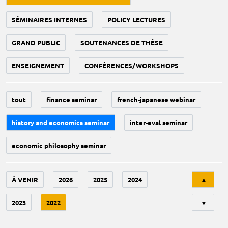
SÉMINAIRES INTERNES
POLICY LECTURES
GRAND PUBLIC
SOUTENANCES DE THÈSE
ENSEIGNEMENT
CONFÉRENCES/WORKSHOPS
tout
finance seminar
french-japanese webinar
history and economics seminar
inter-eval seminar
economic philosophy seminar
Tri
À VENIR
2026
2025
2024
▲
2023
2022
▼