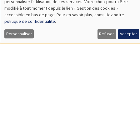
SÉMINAIRES INTERNES
PHD SEMINAR
MEGA
Salle Carine Nourry
Mardi 1 février 2022
11:00 à 11:45
Mykhailo Matvieiev
AMSE
Age-specific income risk and consumption over the life cycle
Load More
Job market
Retrouvez l'ensemble de nos candidats disponibles