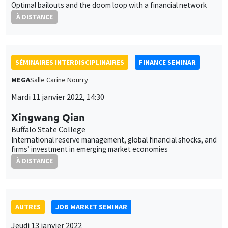
Buffalo State College
International reserve management, global financial shocks, and
firms’ investment in emerging market economies
À DISTANCE
AUTRES
JOB MARKET SEMINAR
Jeudi 13 janvier 2022
11:30 à 12:45
Vincent Delabastita
KU Leuven
Colluding against workers: Evidence from Belgium, 1845-1913
À DISTANCE
AUTRES
JOB MARKET SEMINAR