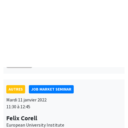
AUTRES
JOB MARKET SEMINAR
Mardi 11 janvier 2022
11:30 à 12:45
Felix Corell
European University Institute
Optimal bailouts and the doom loop with a financial network
À DISTANCE
SÉMINAIRES INTERDISCIPLINAIRES
FINANCE SEMINAR
MEGA
Salle Carine Nourry
Mardi 11 janvier 2022, 14:30
Xingwang Qian