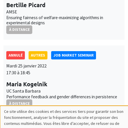
17:30 à 18:45
Maria Kogelnik
UC Santa Barbara
Performance feedback and gender differences in persistence
À DISTANCE
AUTRES
JOB MARKET SEMINAR
Jeudi 27 janvier 2022
11:30 à 12:45
Margaret Davenport
University of Lausanne
External asset positions, demography and life cycle portfolio
choice
À DISTANCE