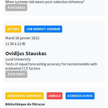
Tests of equal forecasting accuracy for nested models with
estimated CCE factors
À DISTANCE
SÉMINAIRES COMMUNS
ANNULÉ
SCIENCES ECHOS
Bibliothèque de l'Alcazar
Mardi 18 janvier 2022
14:00 à 16:00
Intérêt général, intérêts particuliers et
démocratie
Charles Figuières
UNIQUEMENT EN FRANÇAIS