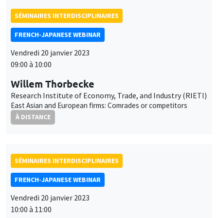
Willem Thorbecke
Research Institute of Economy, Trade, and Industry (RIETI)
East Asian and European firms: Comrades or competitors
À DISTANCE
SÉMINAIRES INTERDISCIPLINAIRES
FRENCH-JAPANESE WEBINAR
Vendredi 20 janvier 2023
10:00 à 11:00
Bruno Ventelou
AMSE
Hysteresis in alcohol consumption trajectories after lockdown:
the power of time preferences
À DISTANCE