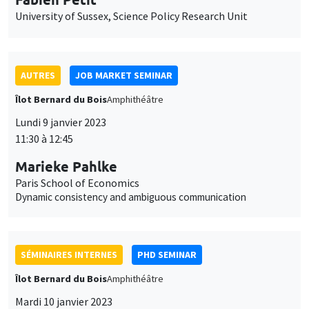
Lundi 9 janvier 2023
11:30 à 12:45
Marieke Pahlke
Paris School of Economics
Dynamic consistency and ambiguous communication
SÉMINAIRES INTERNES
PHD SEMINAR
Îlot Bernard du Bois
Amphithéâtre
Mardi 10 janvier 2023
11:00 à 12:30
Arnaud Deseau*, Léo Reitzmann**
UCLouvain*, PSE**
The most important event? The long-run impact of the
dissolution of French monasteries*