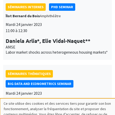
AMSE
Labor market shocks across heterogeneous housing markets*
SÉMINAIRES THÉMATIQUES
BIG DATA AND ECONOMETRICS SEMINAR
Mardi 24 janvier 2023
14:00 à 15:30
Neil Shephard
Harvard University
Some properties of the sample median of an in-fill sequence
with an application to high frequency financial econometrics
À DISTANCE
SÉMINAIRES COMMUNS
SCIENCES ECHOS