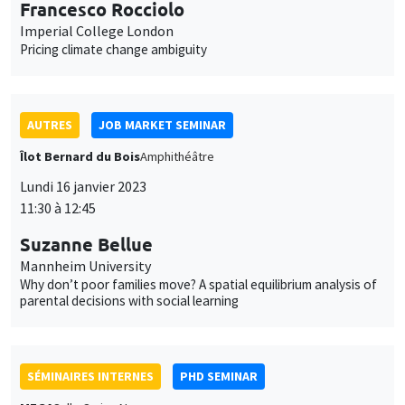
Îlot Bernard du Bois
Amphithéâtre
Lundi 16 janvier 2023
11:30 à 12:45
Suzanne Bellue
Mannheim University
Why don’t poor families move? A spatial equilibrium analysis of
parental decisions with social learning
SÉMINAIRES INTERNES
PHD SEMINAR
MEGA
Salle Carine Nourry
Mardi 17 janvier 2023
11:00 à 12:30
Eustache Elina*, Julien Silhol**
PSE*, AMSE**
From labour income to wealth inequality in the US: General
equilibrium matters*