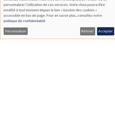
Bibliothèque de l'Alcazar
Mardi 24 janvier 2023
14:00 à 16:00
L’égalité des chances
Alain Trannoy
UNIQUEMENT EN FRANÇAIS
SÉMINAIRES INTERDISCIPLINAIRES
FINANCE SEMINAR
MEGA
Salle Carine Nourry
Mardi 24 janvier 2023, 14:30
Aaron Mehrotra
Bank for International Settlements
Fiscal sources of inflation risk in EMDEs: the role of the
external channel