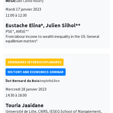
SÉMINAIRES INTERDISCIPLINAIRES
HISTORY AND ECONOMICS SEMINAR
Îlot Bernard du Bois
Amphithéâtre
Mercredi 18 janvier 2023
14:30 à 16:00
Touria Jaaidane
Université de Lille, CNRS, IESEG School of Management,
UMR 9221 LEM, Lille Economie Management & CRED,
Université Paris Panthéon Assas
Rent-seeking, reform and conflict: French Parliaments at the
end of the Old Regime
SÉMINAIRES THÉMATIQUES