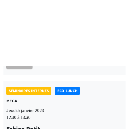
Renmin University of China
Uncovering correlation sensitivity in decision making under risk
À DISTANCE
SÉMINAIRES INTERNES
ECO-LUNCH
MEGA
Jeudi 5 janvier 2023
12:30 à 13:30
Fabien Petit
University of Sussex, Science Policy Research Unit
AUTRES
JOB MARKET SEMINAR
Îlot Bernard du Bois
Amphithéâtre