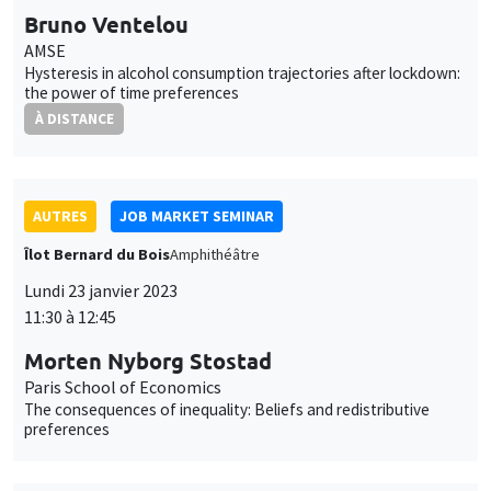
AUTRES
JOB MARKET SEMINAR
Îlot Bernard du Bois
Amphithéâtre
Lundi 23 janvier 2023
11:30 à 12:45
Morten Nyborg Stostad
Paris School of Economics
The consequences of inequality: Beliefs and redistributive
preferences
SÉMINAIRES INTERNES
PHD SEMINAR
Îlot Bernard du Bois
Amphithéâtre
Mardi 24 janvier 2023
11:00 à 12:30
Daniela Arlia*, Elie Vidal-Naquet**