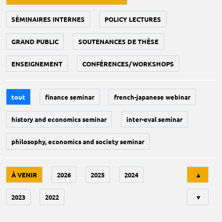
SÉMINAIRES INTERNES
POLICY LECTURES
GRAND PUBLIC
SOUTENANCES DE THÈSE
ENSEIGNEMENT
CONFÉRENCES/WORKSHOPS
tout
finance seminar
french-japanese webinar
history and economics seminar
inter-eval seminar
philosophy, economics and society seminar
Tri
À VENIR
2026
2025
2024
▲
2023
2022
▼