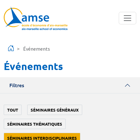
Aller au contenu principal
Événements
Événements
Filtres
TOUT
SÉMINAIRES GÉNÉRAUX
SÉMINAIRES THÉMATIQUES
SÉMINAIRES INTERDISCIPLINAIRES