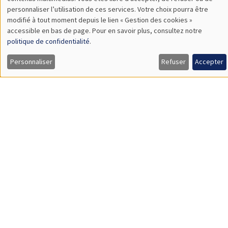
TBA
des
personnaliser l’utilisation de ces services. Votre choix pourra être
modifié à tout moment depuis le lien « Gestion des cookies »
données
accessible en bas de page. Pour en savoir plus, consultez notre
personnelles
politique de confidentialité
.
SÉMINAIRES GÉNÉRAUX
AMSE SEMINAR
et
Personnaliser
Refuser
Accepter
Îlot Bernard du Bois
Amphithéâtre
des
Lundi 9 novembre 2026
cookies
11:30 à 12:45
Amelie Schiprowski
University of Bonn
SÉMINAIRES GÉNÉRAUX
AMSE SEMINAR
Îlot Bernard du Bois
Amphithéâtre
Lundi 16 novembre 2026
11:30 à 12:45