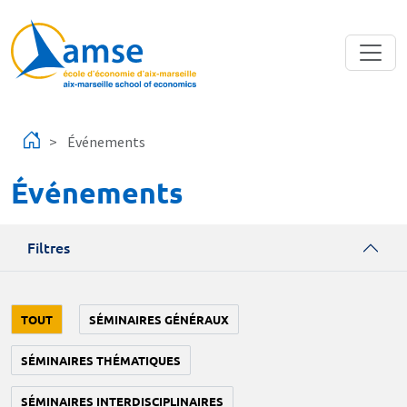
Aller au contenu principal
Événements
Événements
Filtres
TOUT
SÉMINAIRES GÉNÉRAUX
SÉMINAIRES THÉMATIQUES
SÉMINAIRES INTERDISCIPLINAIRES