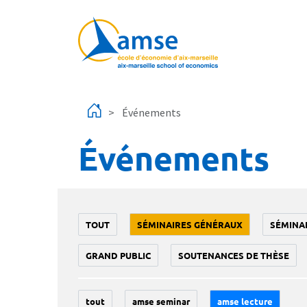
Aller au contenu principal
Événements
Événements
TOUT
SÉMINAIRES GÉNÉRAUX
SÉMINA
GRAND PUBLIC
SOUTENANCES DE THÈSE
tout
amse seminar
amse lecture