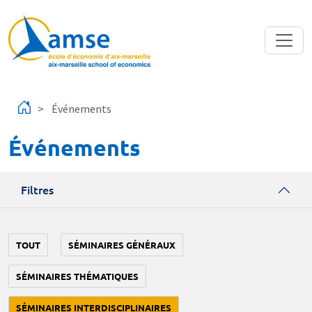
Aller au contenu principal
Événements
Événements
Filtres
TOUT
SÉMINAIRES GÉNÉRAUX
SÉMINAIRES THÉMATIQUES
SÉMINAIRES INTERDISCIPLINAIRES