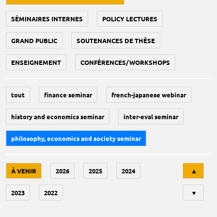
SÉMINAIRES INTERNES
POLICY LECTURES
GRAND PUBLIC
SOUTENANCES DE THÈSE
ENSEIGNEMENT
CONFÉRENCES/WORKSHOPS
tout
finance seminar
french-japanese webinar
history and economics seminar
inter-eval seminar
philosophy, economics and society seminar
Tri
À VENIR
2026
2025
2024
▲
2023
2022
▼