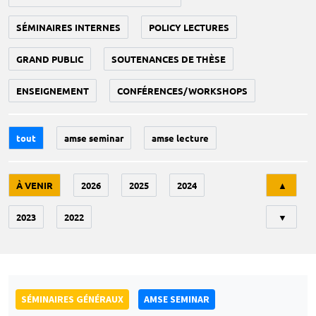
SÉMINAIRES INTERNES
POLICY LECTURES
GRAND PUBLIC
SOUTENANCES DE THÈSE
ENSEIGNEMENT
CONFÉRENCES/WORKSHOPS
tout
amse seminar
amse lecture
Tri
À VENIR
2026
2025
2024
▲
2023
2022
▼
SÉMINAIRES GÉNÉRAUX
AMSE SEMINAR