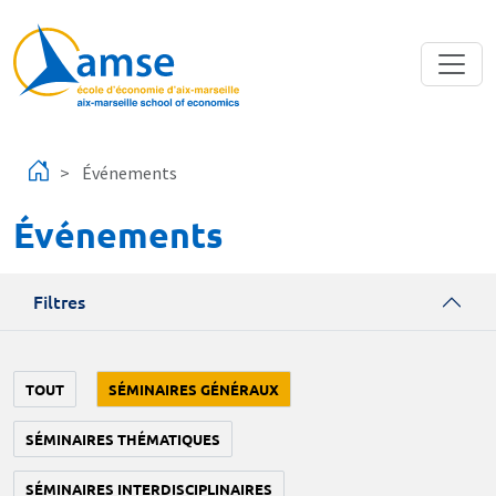
Aller au contenu principal
Événements
Événements
Filtres
TOUT
SÉMINAIRES GÉNÉRAUX
SÉMINAIRES THÉMATIQUES
SÉMINAIRES INTERDISCIPLINAIRES