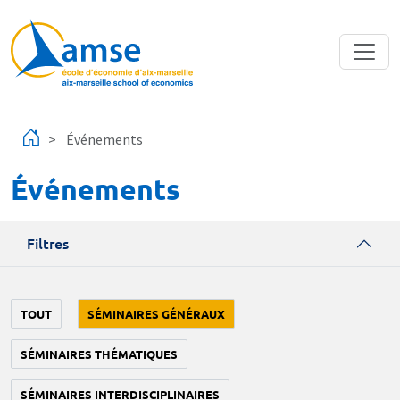
Aller au contenu principal
Événements
Événements
Filtres
TOUT
SÉMINAIRES GÉNÉRAUX
SÉMINAIRES THÉMATIQUES
SÉMINAIRES INTERDISCIPLINAIRES