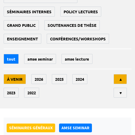
SÉMINAIRES INTERNES
POLICY LECTURES
GRAND PUBLIC
SOUTENANCES DE THÈSE
ENSEIGNEMENT
CONFÉRENCES/WORKSHOPS
tout
amse seminar
amse lecture
Tri
À VENIR
2026
2025
2024
▲
2023
2022
▼
SÉMINAIRES GÉNÉRAUX
AMSE SEMINAR