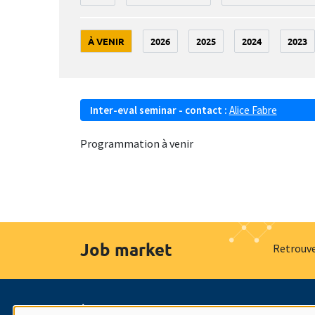
À VENIR
2026
2025
2024
2023
Inter-eval seminar - contact :
Alice Fabre
Programmation à venir
Job market
Retrouve
À propos
Nos engagements
Hommage à