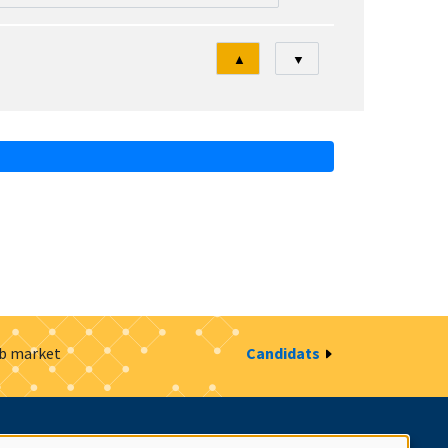
Tri
▲
▼
ob market
Candidats
estion des cookies
Intranet