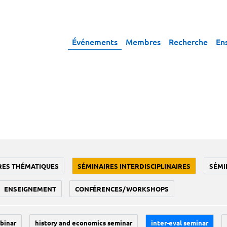
Événements
Membres
Recherche
En
RES THÉMATIQUES
SÉMINAIRES INTERDISCIPLINAIRES
SÉMI
ENSEIGNEMENT
CONFÉRENCES/WORKSHOPS
binar
history and economics seminar
inter-eval seminar