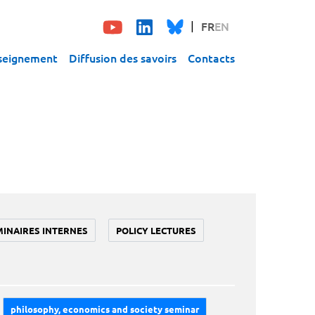
FR
EN
seignement
Diffusion des savoirs
Contacts
MINAIRES INTERNES
POLICY LECTURES
philosophy, economics and society seminar