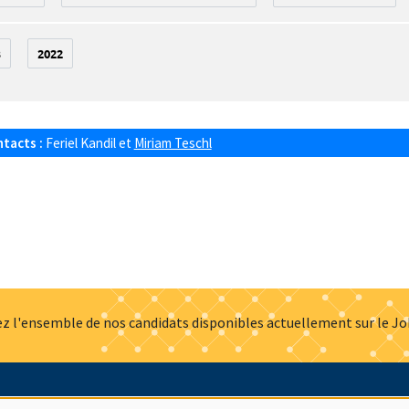
3
2022
ntacts :
Feriel Kandil
et
Miriam Teschl
z l'ensemble de nos candidats disponibles actuellement sur le J
Actualités
Offres d'emploi
Presse
Mentions légales
G