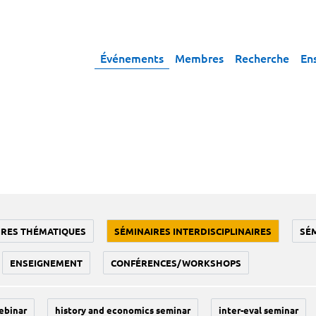
Événements
Membres
Recherche
En
IRES THÉMATIQUES
SÉMINAIRES INTERDISCIPLINAIRES
SÉ
ENSEIGNEMENT
CONFÉRENCES/WORKSHOPS
ebinar
history and economics seminar
inter-eval seminar