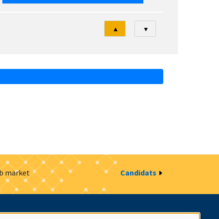
Tri
▲
▼
ob market
Candidats
estion des cookies
Intranet