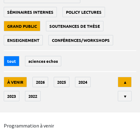
SÉMINAIRES INTERNES
POLICY LECTURES
GRAND PUBLIC
SOUTENANCES DE THÈSE
ENSEIGNEMENT
CONFÉRENCES/WORKSHOPS
tout
sciences echos
Tri
À VENIR
2026
2025
2024
▲
2023
2022
▼
Programmation à venir