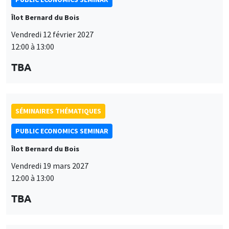
SÉMINAIRES THÉMATIQUES
PUBLIC ECONOMICS SEMINAR
Îlot Bernard du Bois
Vendredi 19 mars 2027
12:00 à 13:00
TBA
SÉMINAIRES THÉMATIQUES
PUBLIC ECONOMICS SEMINAR
Îlot Bernard du Bois
Ce site utilise des cookies et des services tiers pour garantir son bon
Vendredi 9 avril 2027
Utilisation
fonctionnement, analyser la fréquentation du site et proposer des
12:00 à 13:00
contenus multimédias. Vous êtes libre d’accepter, de refuser ou de
des
personnaliser l’utilisation de ces services. Votre choix pourra être
TBA