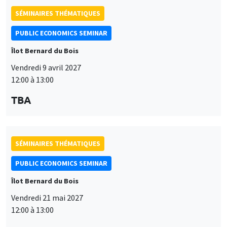
modifié à tout moment depuis le lien « Gestion des cookies »
données
accessible en bas de page. Pour en savoir plus, consultez notre
personnelles
politique de confidentialité
.
et
SÉMINAIRES THÉMATIQUES
Personnaliser
Refuser
Accepter
des
PUBLIC ECONOMICS SEMINAR
cookies
Îlot Bernard du Bois
Vendredi 21 mai 2027
12:00 à 13:00
TBA
SÉMINAIRES THÉMATIQUES
PUBLIC ECONOMICS SEMINAR
Îlot Bernard du Bois
Vendredi 11 juin 2027