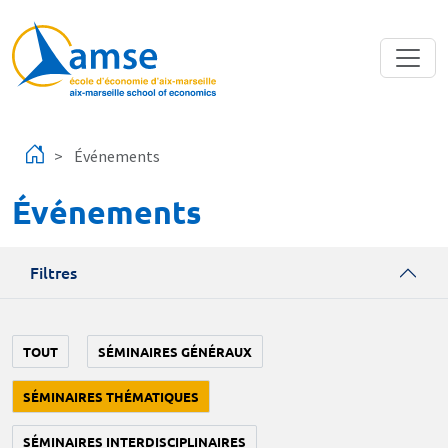
Aller au contenu principal
Événements
Événements
Filtres
TOUT
SÉMINAIRES GÉNÉRAUX
SÉMINAIRES THÉMATIQUES
SÉMINAIRES INTERDISCIPLINAIRES