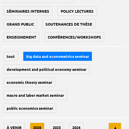
SÉMINAIRES INTERNES
POLICY LECTURES
GRAND PUBLIC
SOUTENANCES DE THÈSE
ENSEIGNEMENT
CONFÉRENCES/WORKSHOPS
tout
big data and econometrics seminar
development and political economy seminar
economic theory seminar
macro and labor market seminar
public economics seminar
Tri
À VENIR
2026
2025
2024
▲