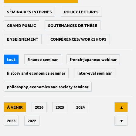
SÉMINAIRES INTERNES
POLICY LECTURES
GRAND PUBLIC
SOUTENANCES DE THÈSE
ENSEIGNEMENT
CONFÉRENCES/WORKSHOPS
tout
finance seminar
french-japanese webinar
history and economics seminar
inter-eval seminar
philosophy, economics and society seminar
Tri
À VENIR
2026
2025
2024
▲
2023
2022
▼