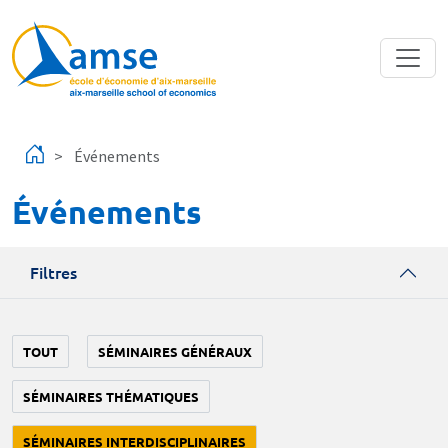
Aller au contenu principal
Événements
Événements
Filtres
TOUT
SÉMINAIRES GÉNÉRAUX
SÉMINAIRES THÉMATIQUES
SÉMINAIRES INTERDISCIPLINAIRES